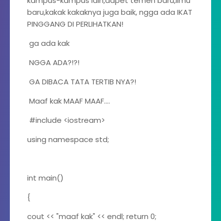
kampus-kampus lain,dapet temen baru,ilmu
baru,kakak kakaknya juga baik, ngga ada IKAT
PINGGANG DI PERLIHATKAN!
ga ada kak
NGGA ADA?!?!
GA DIBACA TATA TERTIB NYA?!
Maaf kak MAAF MAAF....
#include <iostream>
using namespace std;
int main()
{
cout << "maaf kak" << endl; return 0;